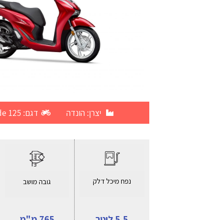
יצרן:
הונדה
דגם: SH Mode 125
נפח מיכל דלק
גובה מושב
5.5 ליטר
765 מ"מ