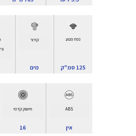
נפח מנוע
מ
קירור
ציל
125 סמ"ק
מים
ABS
חישוק קדמי
אין
16