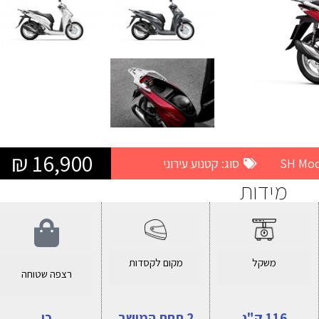
16,900 ₪
סוג:
קטנוע עירוני
מידות
משקל
מקום לקסדות
רצפה שטוחה
116 ק"ג
2 תחת המושב
כן