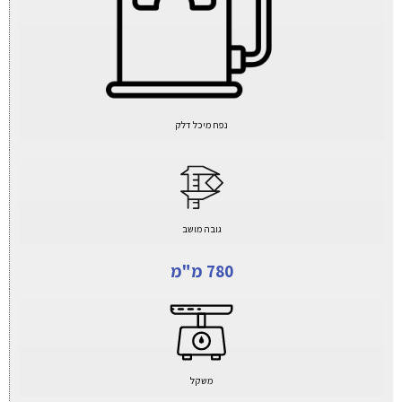
נפח מיכל דלק
גובה מושב
780 מ"מ
משקל