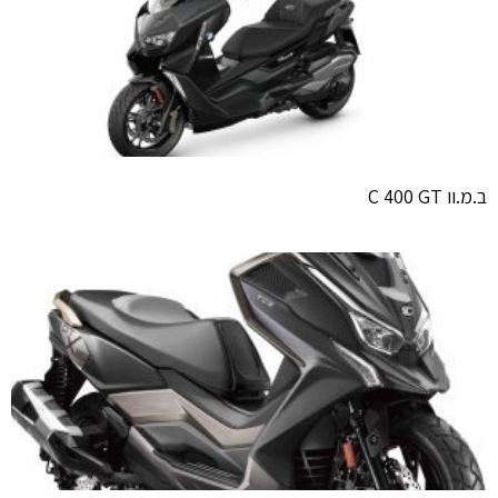
ב.מ.וו C 400 GT