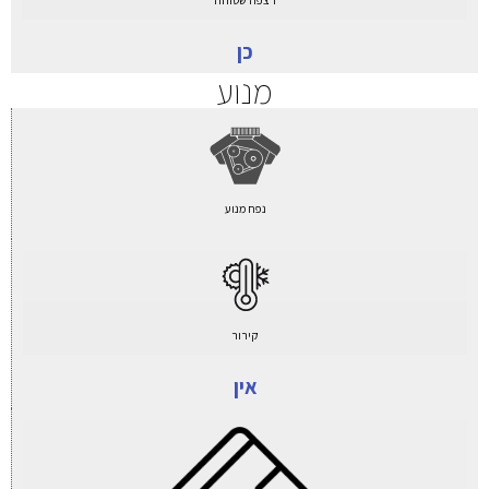
כן
מנוע
נפח מנוע
קירור
אין