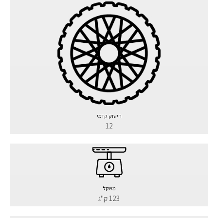
חישוק קדמי
12
משקל
123 ק"ג