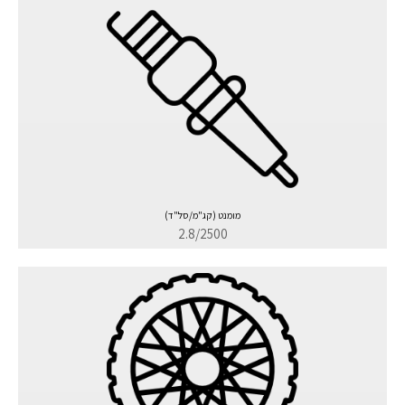
מומנט (קג"מ/סל"ד)
2.8/2500