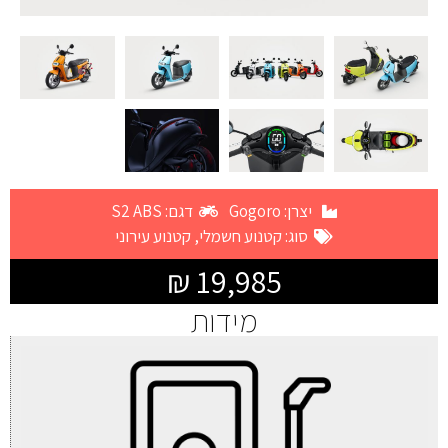
יצרן:
Gogoro
דגם: S2 ABS
סוג:
קטנוע חשמלי
,
קטנוע עירוני
19,985 ₪
מידות