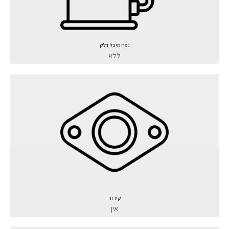
נפח מיכל דלק
ללא
קירור
אין