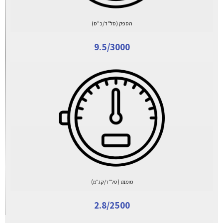
הספק (סל"ד/כ"ס)
9.5/3000
מומנט (סל"ד/קג"מ)
2.8/2500