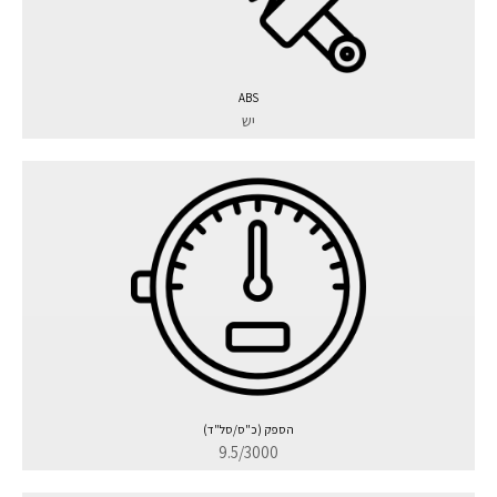
ABS
יש
הספק (כ"ס/סל"ד)
9.5/3000