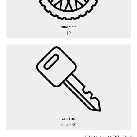
חישוק אחורי
12
גובה מושב
780 מ"מ