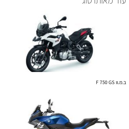
עוד מאותו סוג
ב.מ.וו F 750 GS