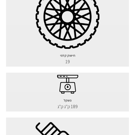
חישוק קדמי
19
משקל
189 ק"ג ק"ג