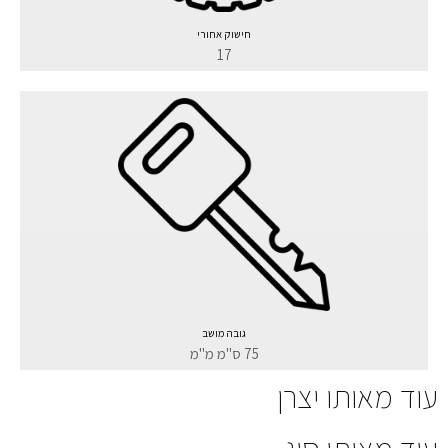
חישוק אחורי
17
גובה מושב
75 ס"מ מ"מ
עוד מאותו יצרן