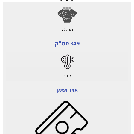
נפח מנוע
349 סמ"ק
קירור
אויר ושמן