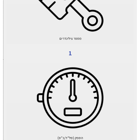
מספר צילינדרים
1
הספק (סל"ד/כ"ס)