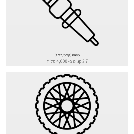
מומנט (קג"מ/סל"ד)
2.7 קג"מ ב- 4,000 סל"ד