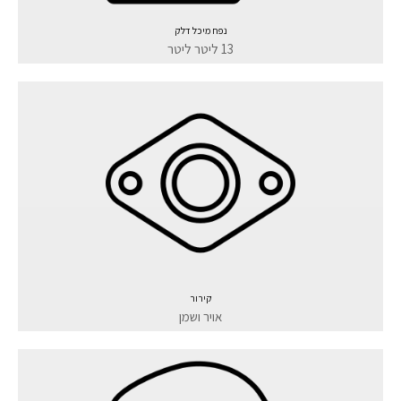
נפח מיכל דלק
13 ליטר ליטר
קירור
אויר ושמן