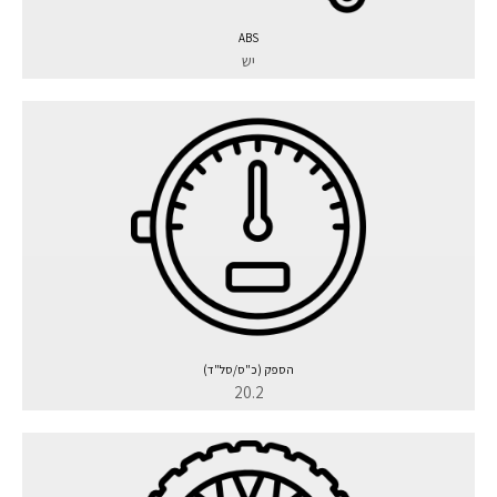
ABS
יש
הספק (כ"ס/סל"ד)
20.2