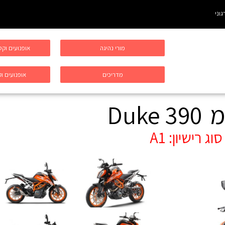
גוני
מורי נהיגה
אופנועים וק
מדריכים
אופנועים וק
מ
Duke 390
סוג רישיון:
A1