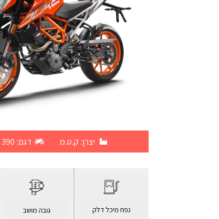
יצרן:
ק.ט.מ
דגם: Duke 390
נפח מיכל דלק
גובה מושב