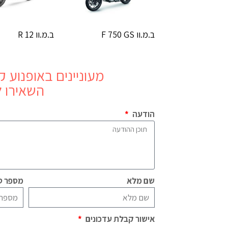
ב.מ.וו F 750 GS
ב.מ.וו R 12
מעוניינים באופנוע
ק.ט
השאירו ל
הודעה
שם מלא
מספר טל
אישור קבלת עדכונים