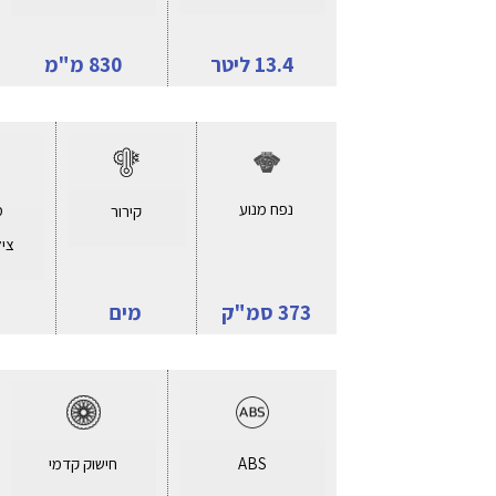
13.4 ליטר
830 מ"מ
נפח מנוע
מ
קירור
ציל
373 סמ"ק
מים
ABS
חישוק קדמי