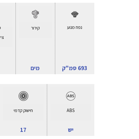
נפח מנוע
מ
קירור
ציל
693 סמ"ק
מים
ABS
חישוק קדמי
יש
17