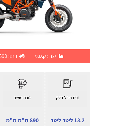
יצרן:
ק.ט.מ
דגם: 690 SMC R
נפח מיכל דלק
גובה מושב
13.2 ליטר ליטר
890 מ"מ מ"מ