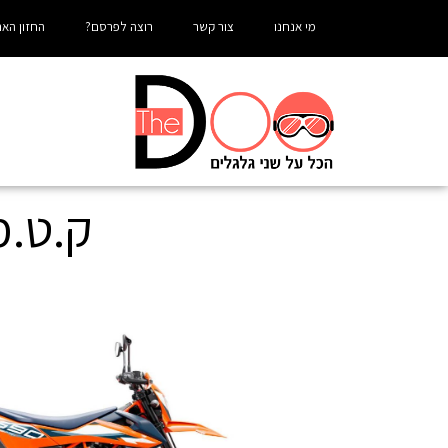
מי אנחנו
צור קשר
רוצה לפרסם?
החזון האר
ק.ט.מ