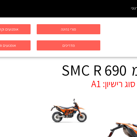
גוני
מורי נהיגה
אופנועים וק
מדריכים
אופנועים וק
690 SMC R
סוג רישיון:
A1