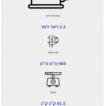
נפח מיכל דלק
2.3 ליטר ליטר
גובה מושב
665 מ"מ מ"מ
משקל
41.5 ק"ג ק"ג