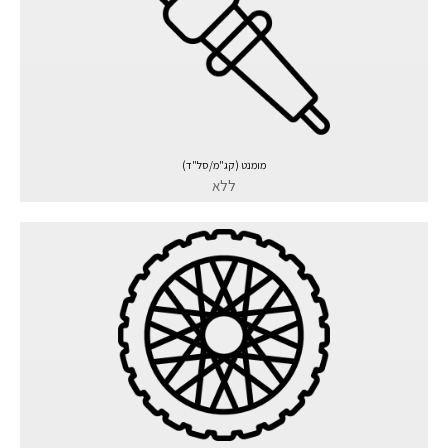
מומנט (קג"מ/סל"ד)
ללא