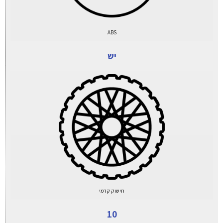
ABS
יש
חישוק קדמי
10