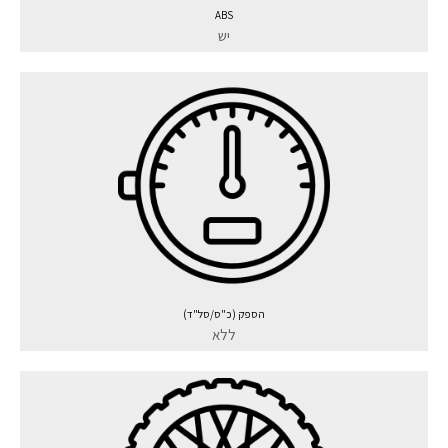
ABS
יש
הספק (כ"ס/סל"ד)
ללא