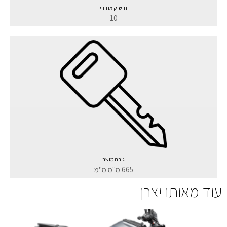
חישוק אחורי
10
גובה מושב
665 מ"מ מ"מ
עוד מאותו יצרן