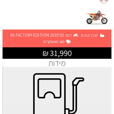
יצרן:
ק.ט.מ
דגם: 50 SX FACTORY EDITION 2025
סוג:
מוטוקרוס
31,990 ₪
מידות