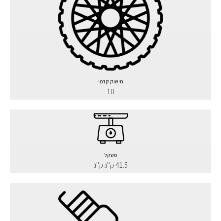
חישוק קדמי
10
משקל
41.5 ק"ג ק"ג