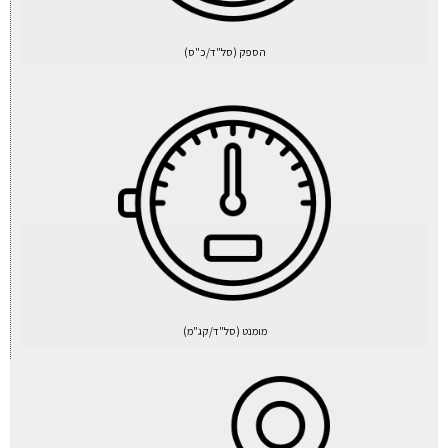
הספק (סל"ד/כ"ס)
מומנט (סל"ד/קג"מ)