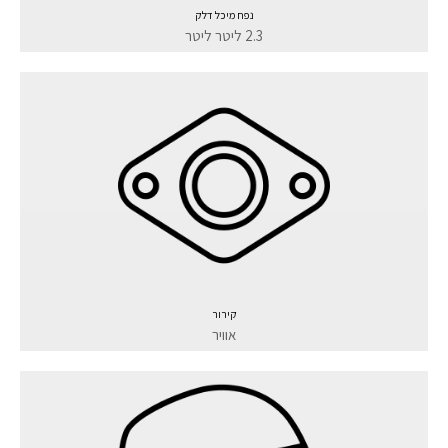
נפח מיכל דלק
2.3 ליטר ליטר
קירור
אוויר