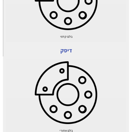
בלם קדמי
דיסק
בלם אחורי