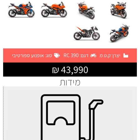
יצרן:
ק.ט.מ
דגם: 390 RC
סוג:
אופנוע ספורטיבי
43,990 ₪
מידות