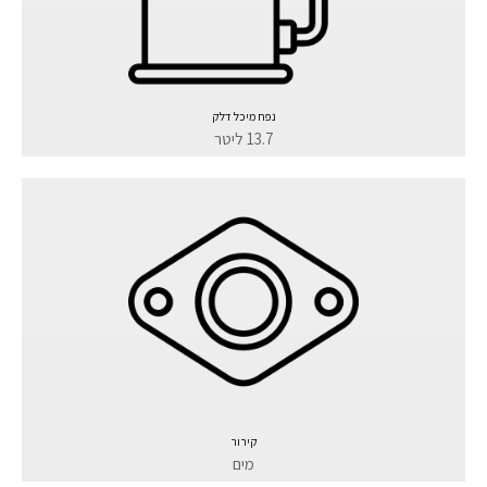
נפח מיכל דלק
13.7 ליטר
קירור
מים