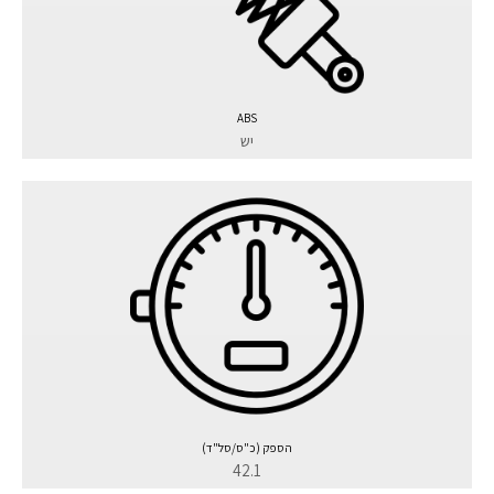
ABS
יש
הספק (כ"ס/סל"ד)
42.1