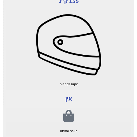
155 ק"ג
מקום לקסדות
אין
רצפה שטוחה