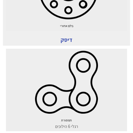
בלם אחורי
דיסק
תמסורת
רגלי 6 הילוכים