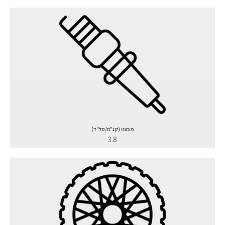
מומנט (קג"מ/סל"ד)
3.8