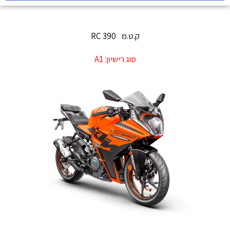
ק.ט.מ
390 RC
סוג רישיון:
A1