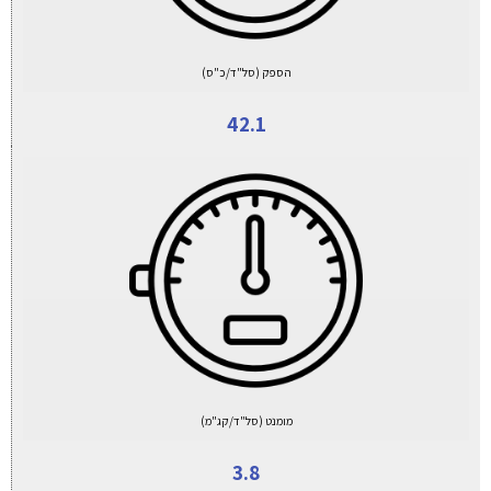
הספק (סל"ד/כ"ס)
42.1
מומנט (סל"ד/קג"מ)
3.8