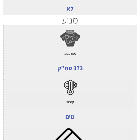
לא
מנוע
נפח מנוע
373 סמ"ק
קירור
מים