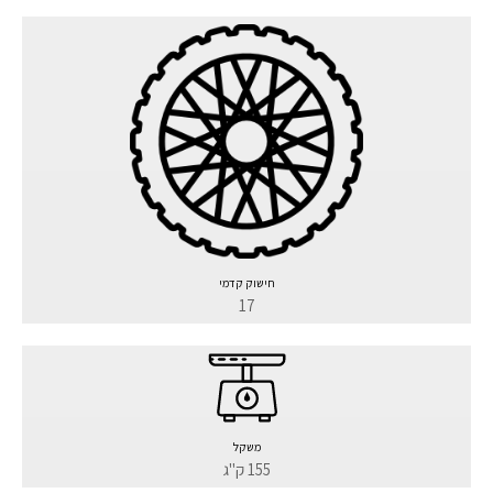
חישוק קדמי
17
משקל
155 ק"ג