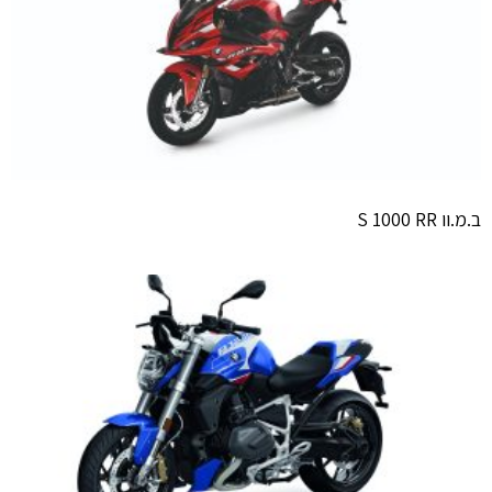
ב.מ.וו S 1000 RR