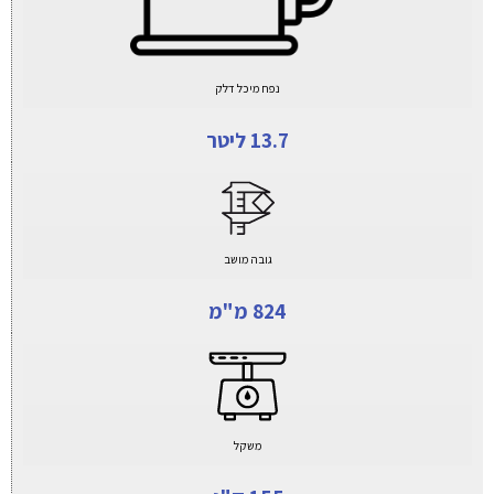
נפח מיכל דלק
13.7 ליטר
גובה מושב
824 מ"מ
משקל