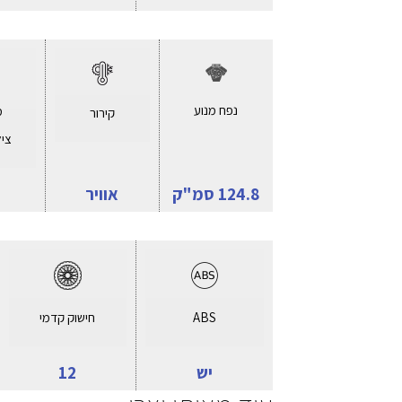
נפח מנוע
מ
קירור
ציל
124.8 סמ"ק
אוויר
ABS
חישוק קדמי
יש
12