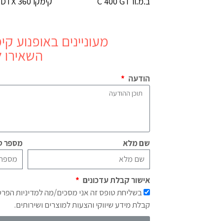
ב.מ.וו C 400 GT
קימקו DTX 360
מעוניינים באופנוע
קימקו 5
השאירו ל
הודעה
שם מלא
מספר טל
אישור קבלת עדכונים
בשליחת טופס זה אני מסכים/מה למדיניות הפר
קבלת מידע שיווקי והצעות למוצרים ושירותים.