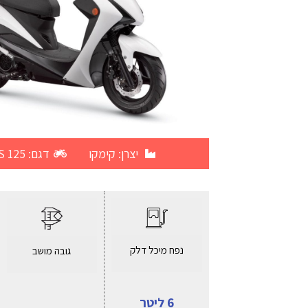
יצרן:
קימקו
דגם: Movie S 125
נפח מיכל דלק
גובה מושב
6 ליטר