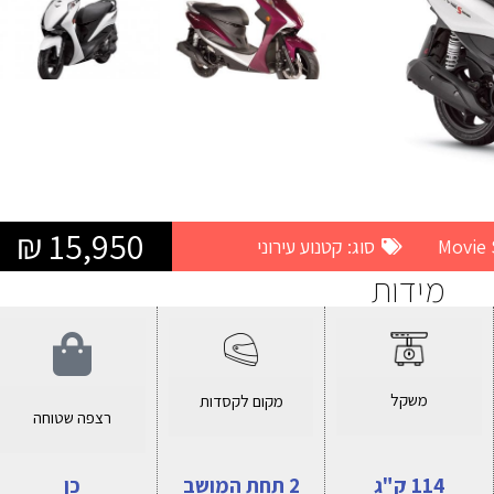
15,950 ₪
סוג:
קטנוע עירוני
מידות
משקל
מקום לקסדות
רצפה שטוחה
114 ק"ג
2 תחת המושב
כן