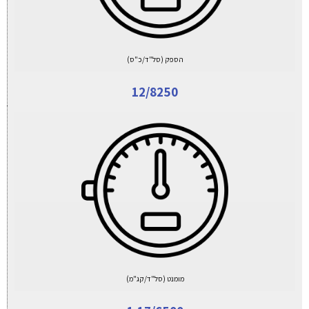
הספק (סל"ד/כ"ס)
12/8250
מומנט (סל"ד/קג"מ)