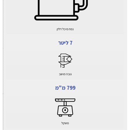
נפח מיכל דלק
7 ליטר
גובה מושב
799 מ"מ
משקל