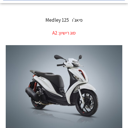
פיאג'ו
Medley 125
סוג רישיון:
A2