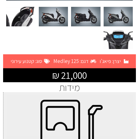
יצרן:
פיאג'ו
דגם: Medley 125
סוג:
קטנוע עירוני
21,000 ₪
מידות