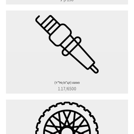
מומנט (קג"מ/סל"ד)
1.17/6500