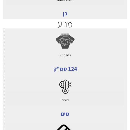
כן
מנוע
נפח מנוע
124 סמ"ק
קירור
מים