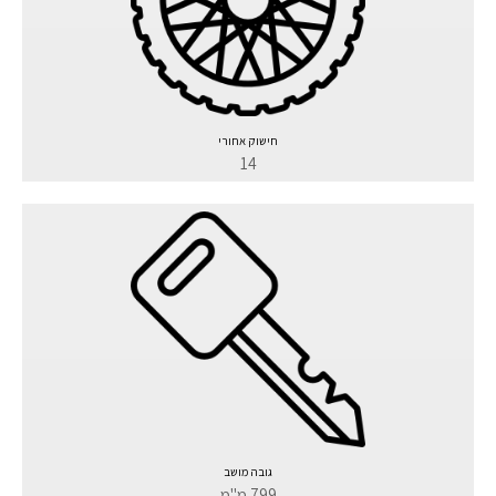
חישוק אחורי
14
גובה מושב
799 מ"מ