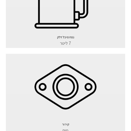
נפח מיכל דלק
7 ליטר
קירור
מים