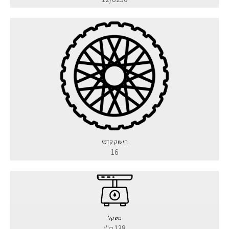
חישוק קדמי
16
משקל
138 ק"ג