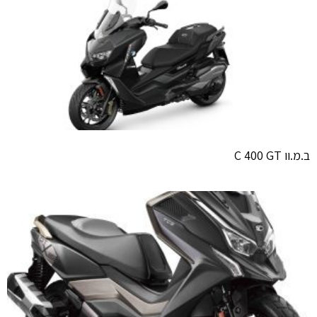
ב.מ.וו C 400 GT