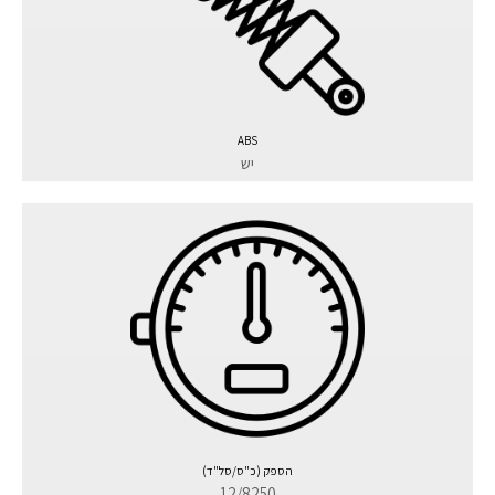
ABS
יש
הספק (כ"ס/סל"ד)
12/8250