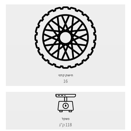
חישוק קדמי
16
משקל
118 ק"ג