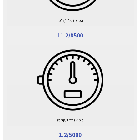
הספק (סל"ד/כ"ס)
11.2/8500
מומנט (סל"ד/קג"מ)
1.2/5000