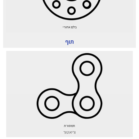
בלם אחורי
תוף
תמסורת
וריאטור