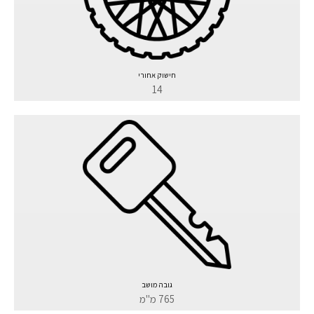
חישוק אחורי
14
גובה מושב
765 מ"מ