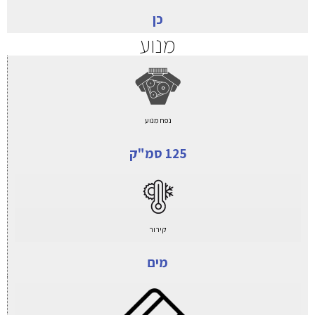
כן
מנוע
נפח מנוע
125 סמ"ק
קירור
מים