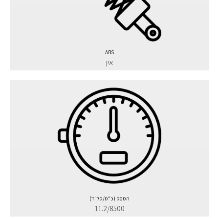
ABS
אין
הספק (כ"ס/סל"ד)
11.2/8500