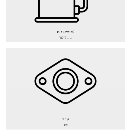
נפח מיכל דלק
5.5 ליטר
קירור
מים