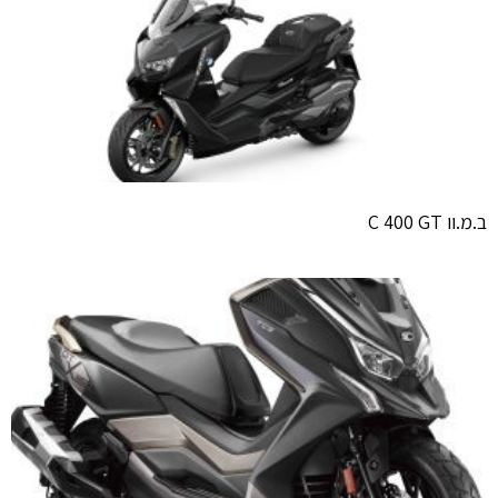
ב.מ.וו C 400 GT