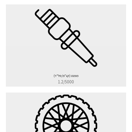
מומנט (קג"מ/סל"ד)
1.2/5000