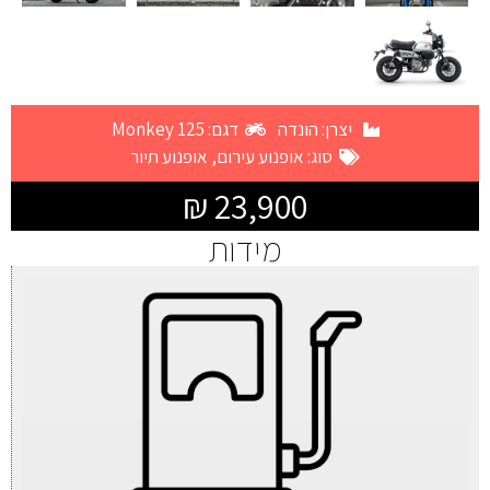
יצרן:
הונדה
דגם: Monkey 125
סוג:
אופנוע עירום
,
אופנוע תיור
23,900 ₪
מידות