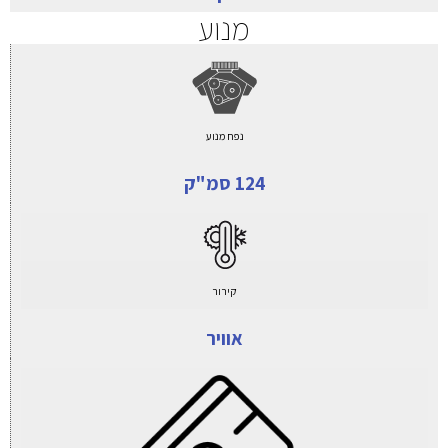
מנוע
נפח מנוע
124 סמ"ק
קירור
אוויר