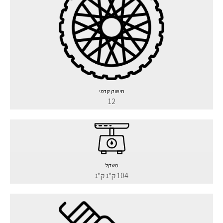
חישוק קדמי
12
משקל
104 ק"ג ק"ג