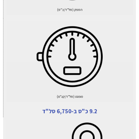
הספק (סל"ד/כ"ס)
מומנט (סל"ד/קג"מ)
9.2 כ"ס ב-6,750 סל"ד