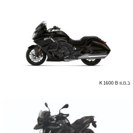
ב.מ.וו K 1600 B