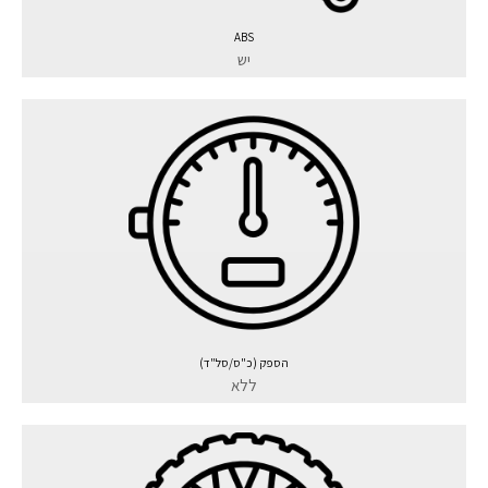
ABS
יש
הספק (כ"ס/סל"ד)
ללא