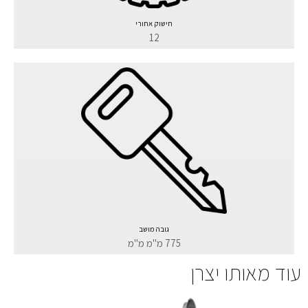
חישוק אחורי
12
גובה מושב
775 מ"מ מ"מ
עוד מאותו יצרן