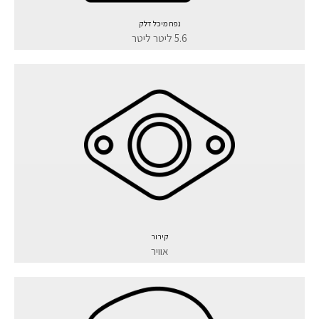
נפח מיכל דלק
5.6 ליטר ליטר
קירור
אוויר