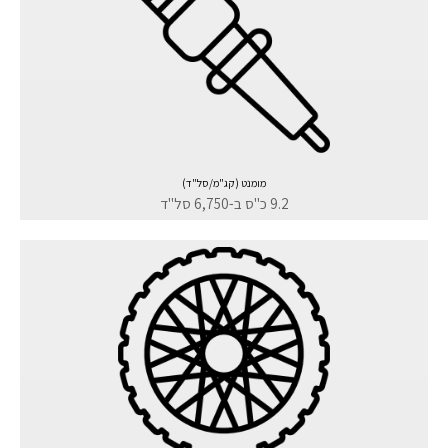
מומנט (קג"מ/סל"ד)
9.2 כ"ס ב-6,750 סל"ד