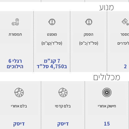
מנוע
ספר
הספק
מומנט
תמסורת
ינדרים
(סל"ד/כ"ס)
(סל"ד/קג"מ)
7 קג"מ
רגלי 6
2
ב4,750 סל"ד
הילוכים
מכלולים
חישוק אחורי
בלם קדמי
בלם אחורי
15
דיסק
דיסק