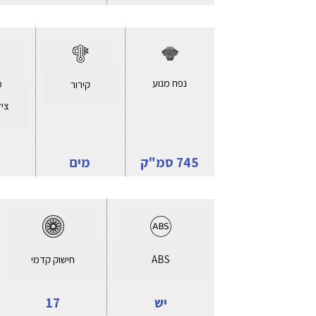
נפח מנוע
מ
קירור
ציל
745 סמ"ק
מים
ABS
חישוק קדמי
יש
17