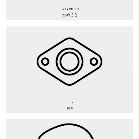
נפח מיכל דלק
5.2 ליטר
קירור
אוויר