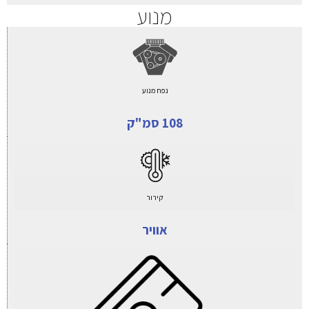
מנוע
נפח מנוע
108 סמ"ק
קירור
אוויר