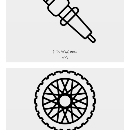
מומנט (קג"מ/סל"ד)
ללא