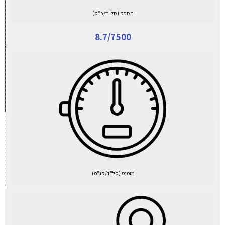
הספק (סל"ד/כ"ס)
8.7/7500
מומנט (סל"ד/קג"מ)