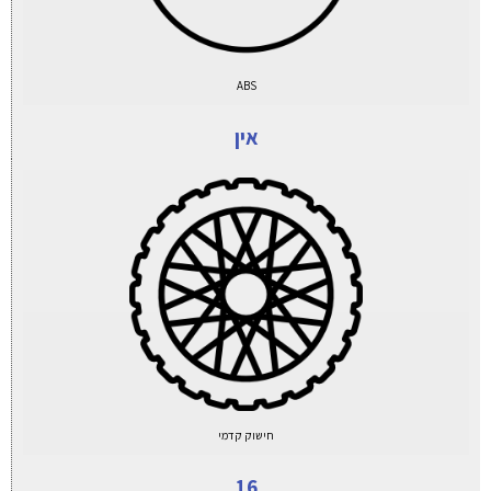
ABS
אין
חישוק קדמי
16