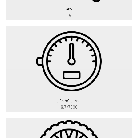
ABS
אין
הספק (כ"ס/סל"ד)
8.7/7500