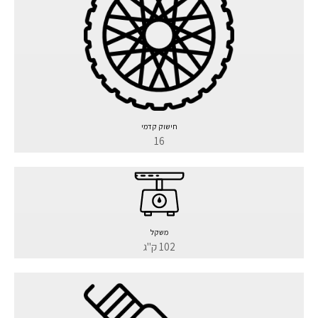
חישוק קדמי
16
משקל
102 ק"ג