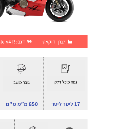
יצרן:
דוקאטי
דגם: Panigale V4 R
נפח מיכל דלק
גובה מושב
17 ליטר ליטר
850 מ”מ מ"מ