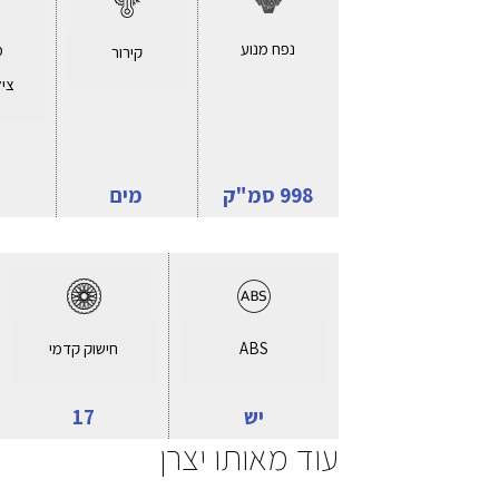
נפח מנוע
מ
קירור
ציל
998 סמ"ק
מים
ABS
חישוק קדמי
יש
17
עוד מאותו יצרן