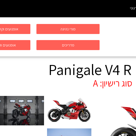
גוני
מורי נהיגה
אופנועים וק
מדריכים
אופנועים וק
Panigale V4 R
סוג רישיון:
A