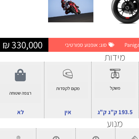
330,000 ₪
סוג:
אופנוע ספורטיבי
מידות
משקל
מקום לקסדות
רצפה שטוחה
193.5 ק”ג ק"ג
אין
לא
מנוע