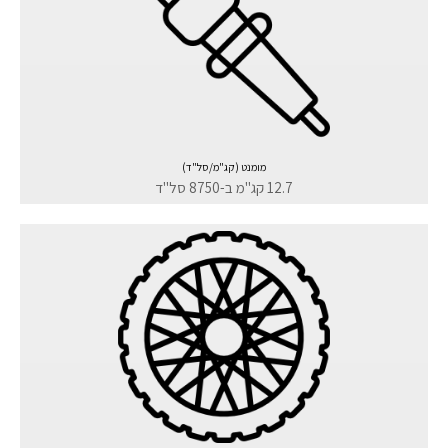
מומנט (קג"מ/סל"ד)
12.7 קג"מ ב-8750 סל"ד