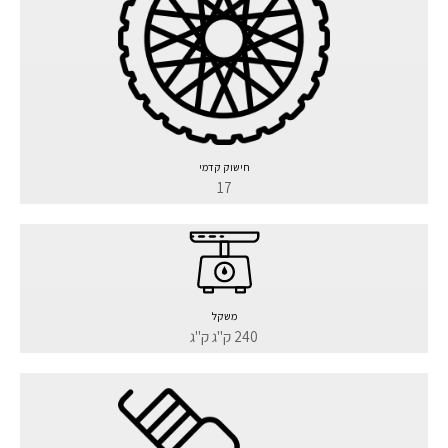
חישוק קדמי
17
משקל
240 ק"ג ק"ג