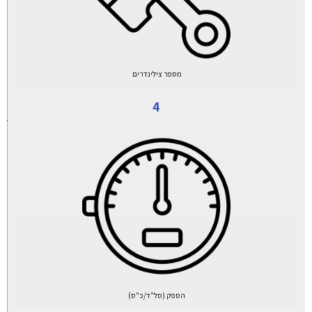
מספר צילינדרים
4
הספק (סל"ד/כ"ס)