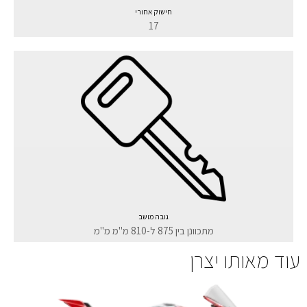
חישוק אחורי
17
גובה מושב
מתכוונן בין 875 ל-810 מ"מ מ"מ
עוד מאותו יצרן