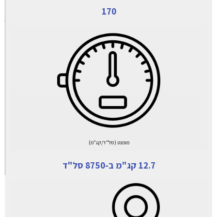
170
מומנט (סל"ד/קג"מ)
12.7 קג"מ ב-8750 סל"ד