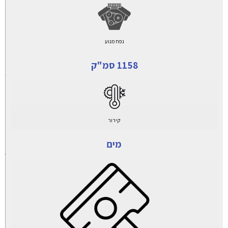
נפח מנוע
1158 סמ"ק
קירור
מים