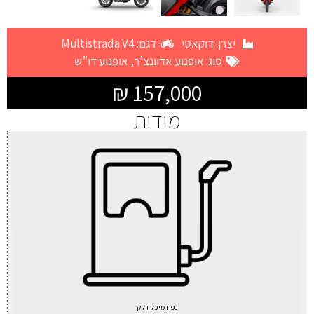
יצרן:
דוקאטי
דגם: Multistrada V4
סוג:
אופנוע אדוונצ’ר
,
אופנוע דו”ש
157,000 ₪
מידות
נפח מיכל דלק