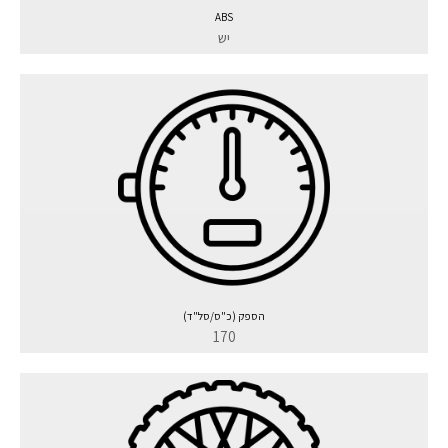
ABS
יש
הספק (כ"ס/סל"ד)
170