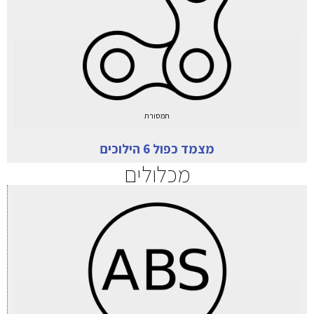
תמסורת
מצמד כפול 6 הילוכים
מכלולים