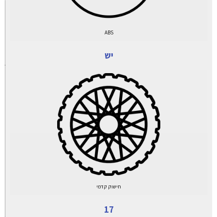
ABS
יש
חישוק קדמי
17