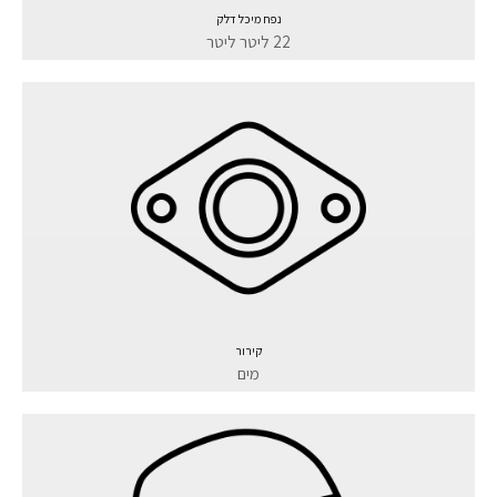
נפח מיכל דלק
22 ליטר ליטר
קירור
מים