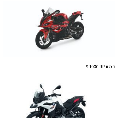
ב.מ.וו S 1000 RR