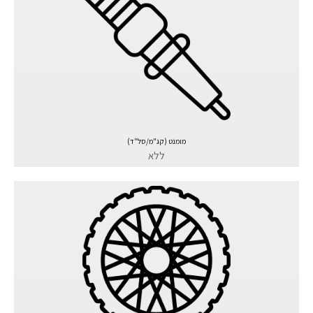
מומנט (קג"מ/סל"ד)
ללא