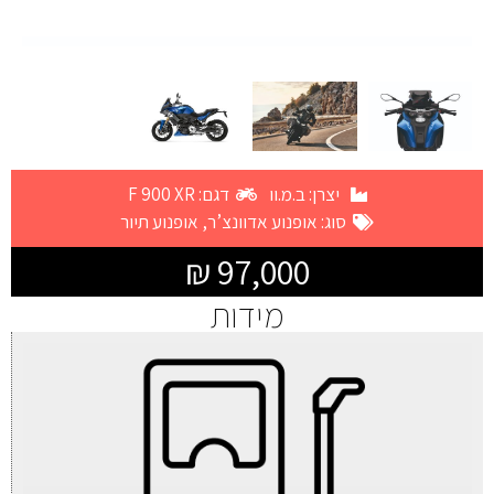
יצרן:
ב.מ.וו
דגם: F 900 XR
סוג:
אופנוע אדוונצ’ר
,
אופנוע תיור
97,000 ₪
מידות