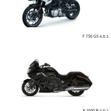
ב.מ.וו F 750 GS
ב.מ.וו K 1600 B