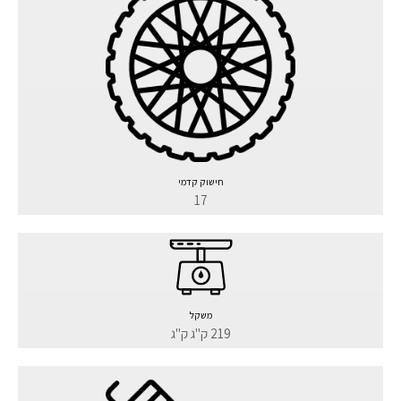
חישוק קדמי
17
משקל
219 ק"ג ק"ג