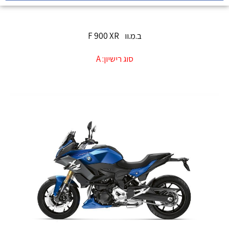
ב.מ.וו
F 900 XR
סוג רישיון:
A