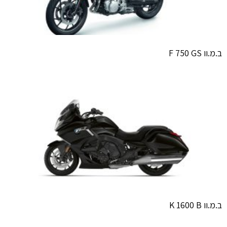
ב.מ.וו F 750 GS
ב.מ.וו K 1600 B