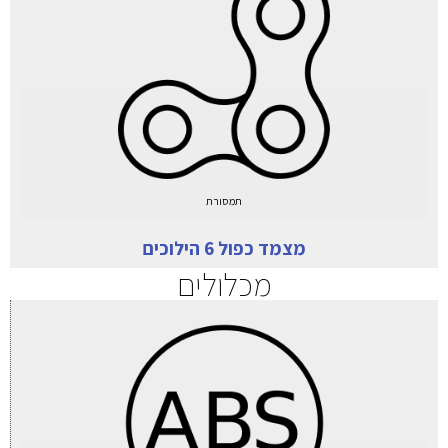
תמסורת
מצמד כפול 6 הילוכים
מכלולים