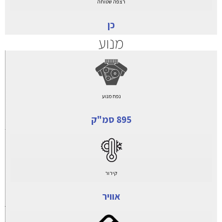
רצפה שטוחה
כן
מנוע
נפח מנוע
895 סמ"ק
קירור
אוויר