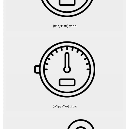
הספק (סל"ד/כ"ס)
מומנט (סל"ד/קג"מ)