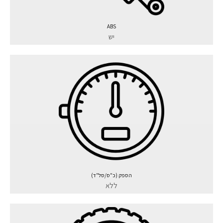
ABS
יש
הספק (כ"ס/סל"ד)
ללא