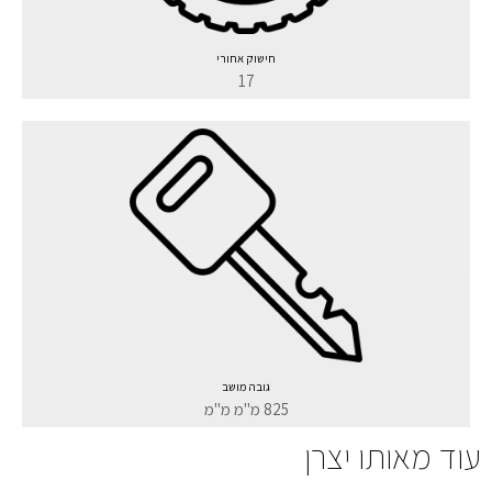
חישוק אחורי
17
גובה מושב
825 מ"מ מ"מ
עוד מאותו יצרן