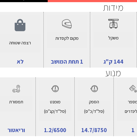
מידות
משקל
מקום לקסדות
רצפה שטוחה
144 ק"ג
1 תחת המושב
לא
מנוע
ספר
הספק
מומנט
תמסורת
ינדרים
(סל"ד/כ"ס)
(סל"ד/קג"מ)
1
14.7/8750
1.2/6500
וריאטור