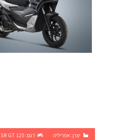
יצרן:
אפריליה
דגם: SR GT 125