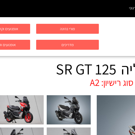
גוני
מורי נהיגה
אופנועים וק
מדריכים
אופנועים וק
יה
SR GT 125
סוג רישיון:
A2