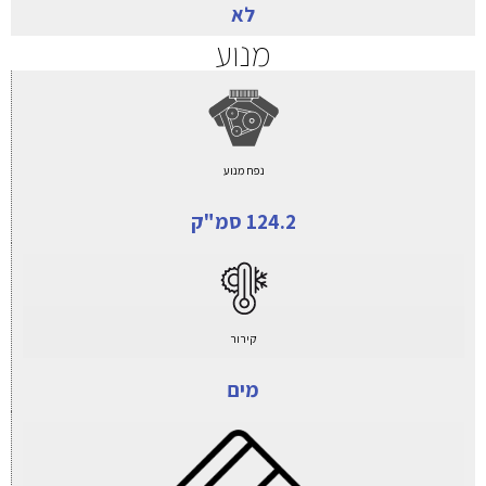
לא
מנוע
נפח מנוע
124.2 סמ"ק
קירור
מים