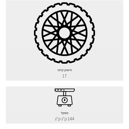
חישוק קדמי
17
משקל
144 ק"ג ק"ג