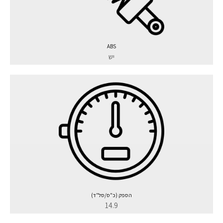
ABS
יש
הספק (כ"ס/סל"ד)
14.9