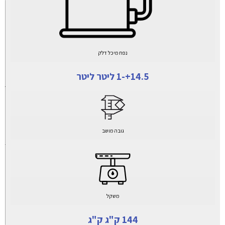
נפח מיכל דלק
14.5+-1 ליטר ליטר
גובה מושב
משקל
144 ק"ג ק"ג