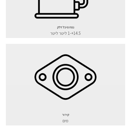
נפח מיכל דלק
14.5+-1 ליטר ליטר
קירור
מים