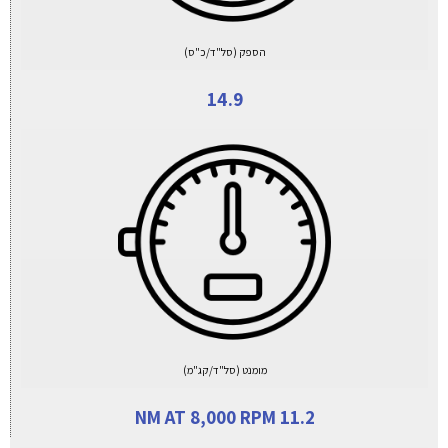
הספק (סל"ד/כ"ס)
14.9
מומנט (סל"ד/קג"מ)
11.2 NM AT 8,000 RPM