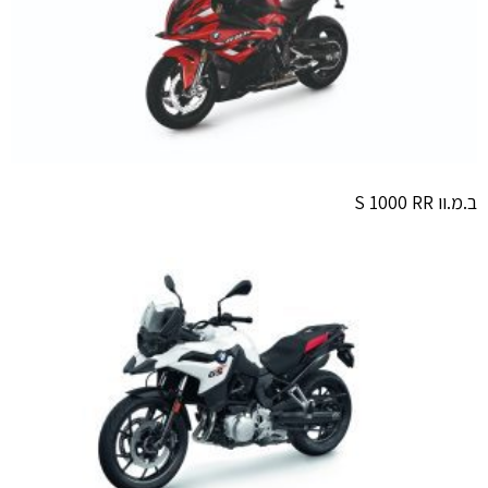
ב.מ.וו S 1000 RR