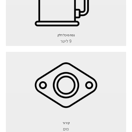
נפח מיכל דלק
9 ליטר
קירור
מים