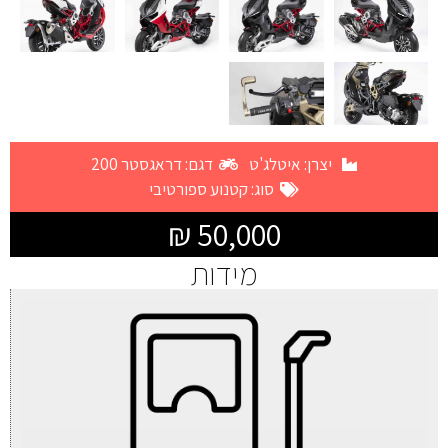
יצרן:
איטלג'ט
דגם: דראגסטר 200
סוג:
קטנוע ספורטיבי
50,000 ₪
מידות