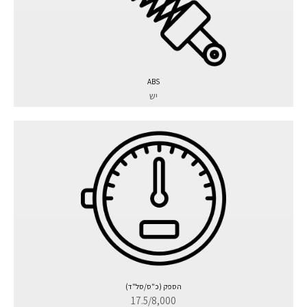
ABS
יש
הספק (כ"ס/סל"ד)
17.5/8,000