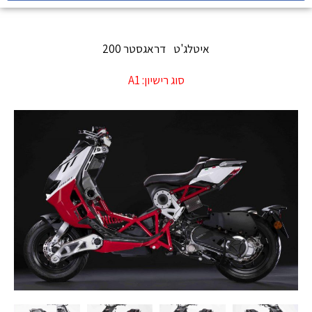
איטלג'ט
דראגסטר 200
סוג רישיון:
A1