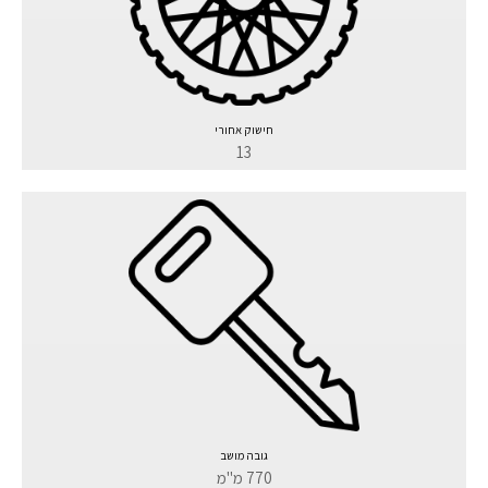
חישוק אחורי
13
גובה מושב
770 מ"מ