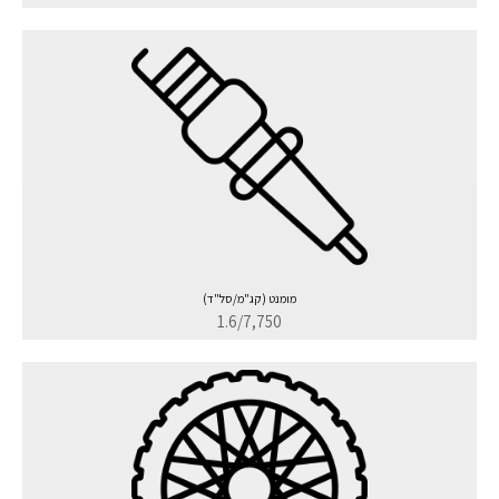
מומנט (קג"מ/סל"ד)
1.6/7,750