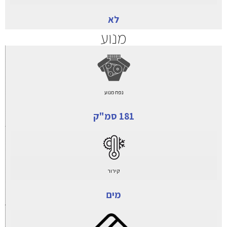
לא
מנוע
נפח מנוע
181 סמ"ק
קירור
מים