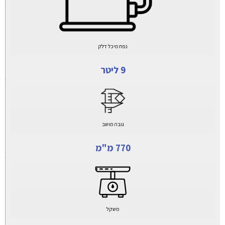
נפח מיכל דלק
9 ליטר
גובה מושב
770 מ"מ
משקל