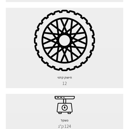
חישוק קדמי
12
משקל
124 ק"ג