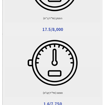
הספק (סל"ד/כ"ס)
17.5/8,000
מומנט (סל"ד/קג"מ)
1.6/7,750