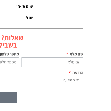
ימים א'-ה'
יום ו'
שאלות? 
בשביל 
שם מלא
מספר טלפון
הודעה