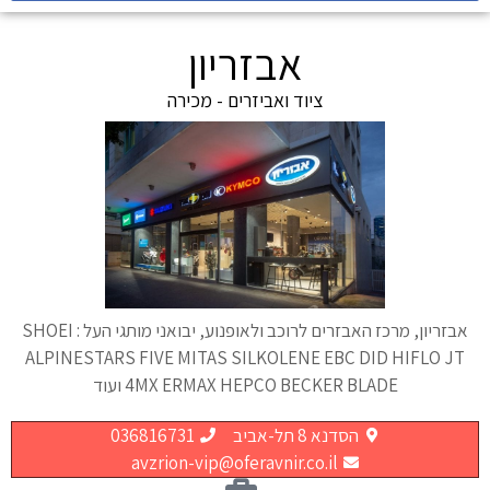
אבזריון
ציוד ואביזרים - מכירה
אבזריון, מרכז האבזרים לרוכב ולאופנוע, יבואני מותגי העל : SHOEI
ALPINESTARS FIVE MITAS SILKOLENE EBC DID HIFLO JT
4MX ERMAX HEPCO BECKER BLADE ועוד
הסדנא 8 תל-אביב
036816731
avzrion-vip@oferavnir.co.il