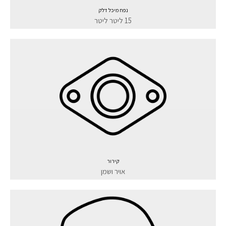
נפח מיכל דלק
15 ליטר ליטר
קירור
אויר ושמן