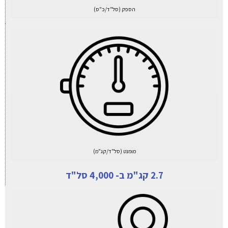
הספק (סל"ד/כ"ס)
מומנט (סל"ד/קג"מ)
2.7 קג"מ ב- 4,000 סל"ד