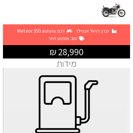
יצרן:
רויאל אנפילד
דגם: Meteor 350 aurora
סוג:
אופנוע תיור
28,990 ₪
מידות