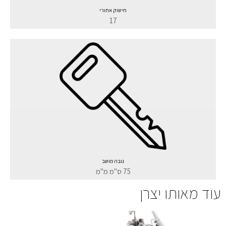
חישוק אחורי
17
גובה מושב
75 ס"מ מ"מ
עוד מאותו יצרן