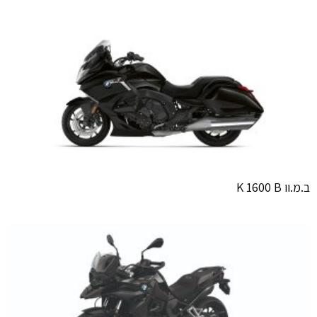
ב.מ.וו K 1600 B