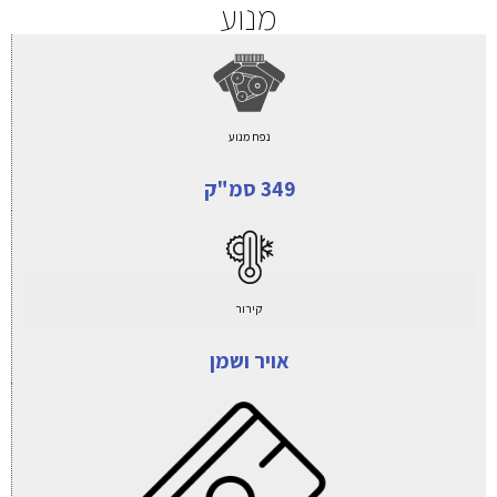
מנוע
נפח מנוע
349 סמ"ק
קירור
אויר ושמן