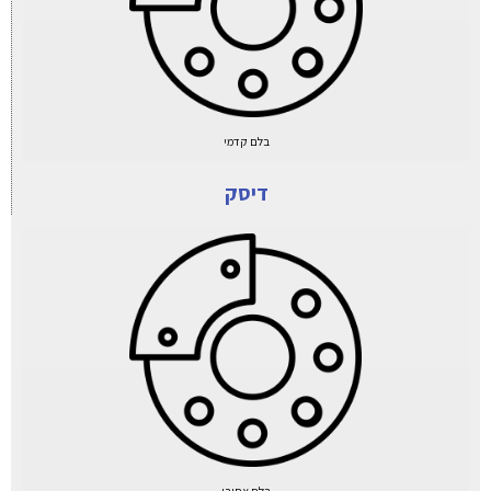
בלם קדמי
דיסק
בלם אחורי