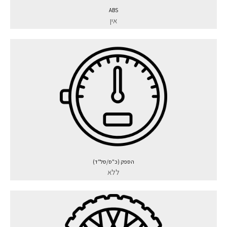
ABS
אין
הספק (כ"ס/סל"ד)
ללא