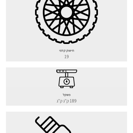
חישוק קדמי
19
משקל
189 ק"ג ק"ג