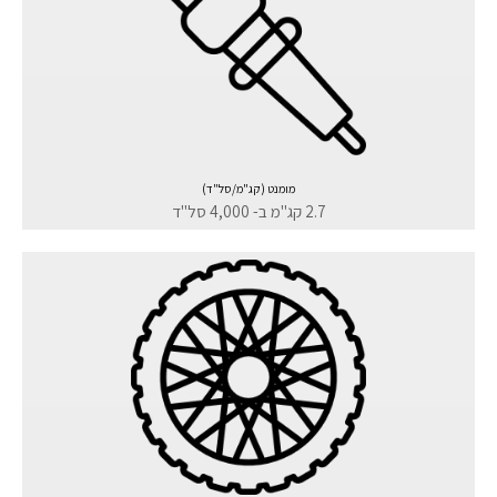
מומנט (קג"מ/סל"ד)
2.7 קג"מ ב- 4,000 סל"ד