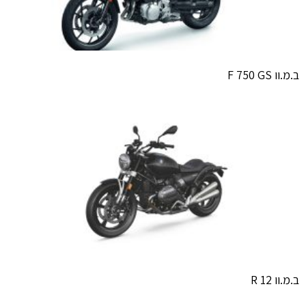
ב.מ.וו F 750 GS
ב.מ.וו R 12