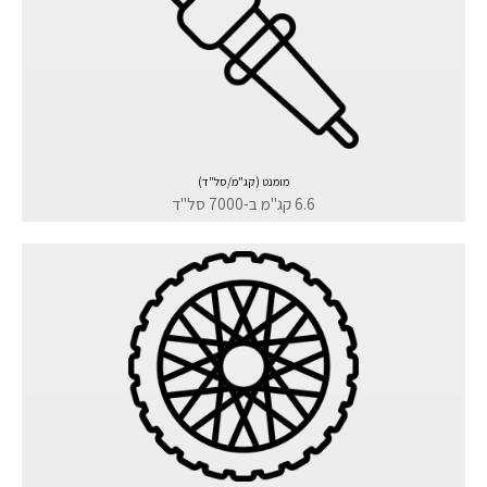
מומנט (קג"מ/סל"ד)
6.6 קג"מ ב-7000 סל"ד