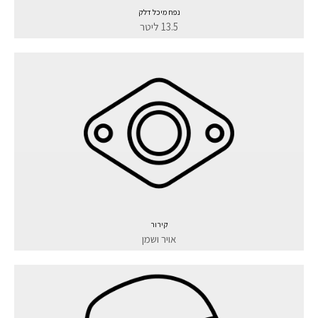
נפח מיכל דלק
13.5 ליטר
קירור
אויר ושמן