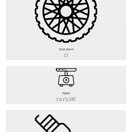
חישוק קדמי
17
משקל
185 ק"ג ק"ג