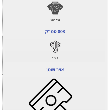
נפח מנוע
803 סמ"ק
קירור
אויר ושמן