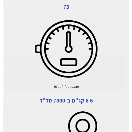
73
מומנט (סל"ד/קג"מ)
6.6 קג"מ ב-7000 סל"ד