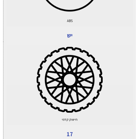
ABS
יש
חישוק קדמי
17