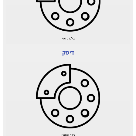
בלם קדמי
דיסק
בלם אחורי