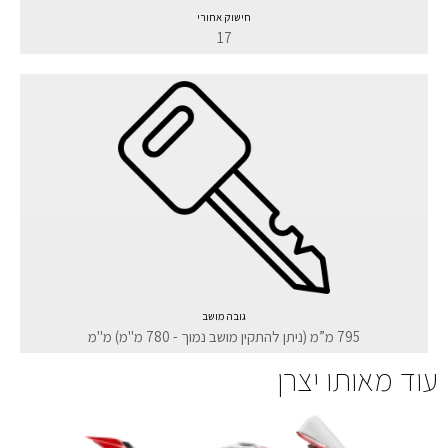
חישוק אחורי
17
גובה מושב
795 מ”מ (ניתן להתקין מושב נמוך - 780 מ"מ) מ"מ
עוד מאותו יצרן