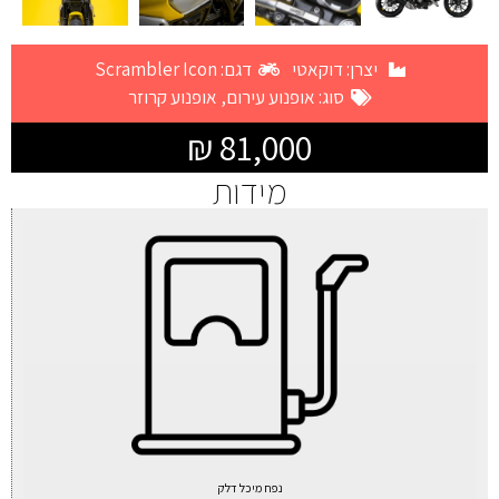
יצרן:
דוקאטי
דגם: Scrambler Icon
סוג:
אופנוע עירום
,
אופנוע קרוזר
81,000 ₪
מידות
נפח מיכל דלק