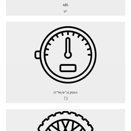
ABS
יש
הספק (כ"ס/סל"ד)
73