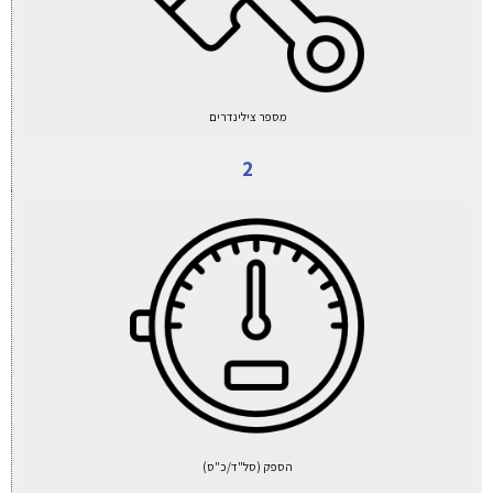
מספר צילינדרים
2
הספק (סל"ד/כ"ס)