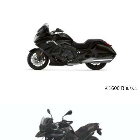
ב.מ.וו K 1600 B