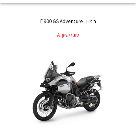
ב.מ.וו
F 900 GS Adventure
סוג רישיון:
A