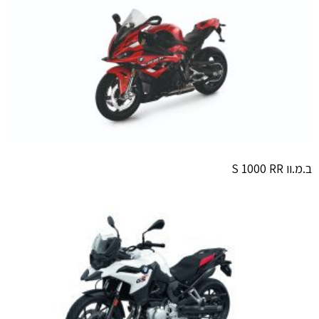
ב.מ.וו S 1000 RR