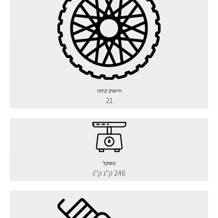
חישוק קדמי
21
משקל
246 ק"ג ק"ג