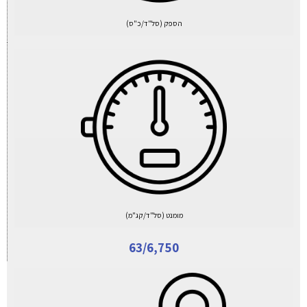
הספק (סל"ד/כ"ס)
מומנט (סל"ד/קג"מ)
63/6,750