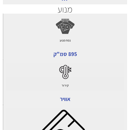
מנוע
נפח מנוע
895 סמ"ק
קירור
אוויר