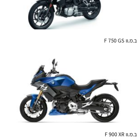
ב.מ.וו F 750 GS
ב.מ.וו F 900 XR