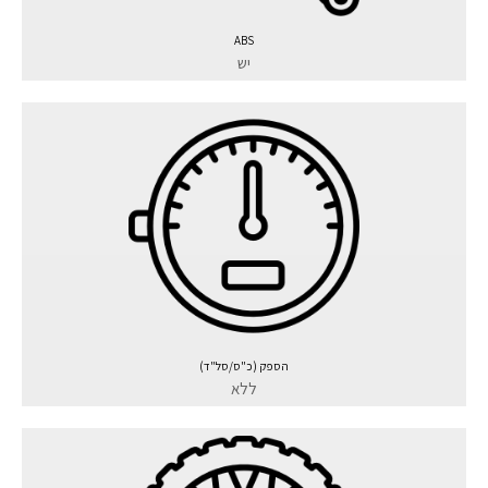
ABS
יש
הספק (כ"ס/סל"ד)
ללא