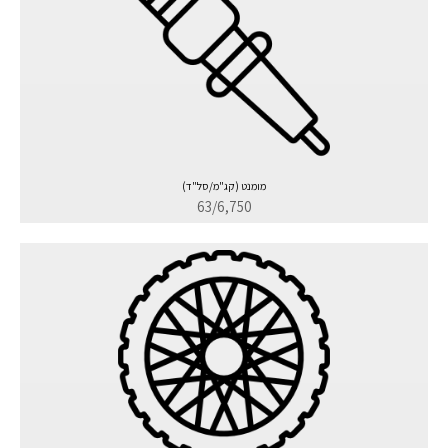
מומנט (קג"מ/סל"ד)
63/6,750