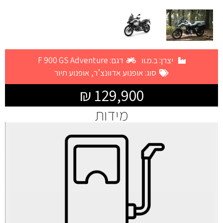
יצרן:
ב.מ.וו
דגם: F 900 GS Adventure
סוג:
אופנוע אדוונצ’ר
,
אופנוע תיור
129,900 ₪
מידות