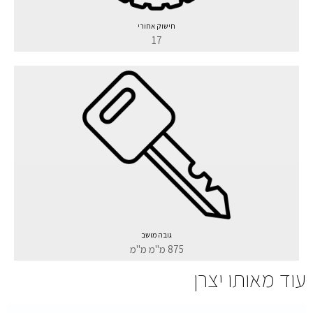
חישוק אחורי
17
גובה מושב
875 מ"מ מ"מ
עוד מאותו יצרן