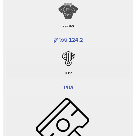
נפח מנוע
124.2 סמ"ק
קירור
אוויר