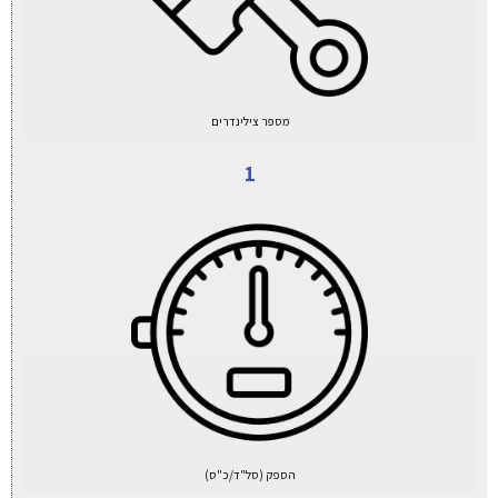
מספר צילינדרים
1
הספק (סל"ד/כ"ס)