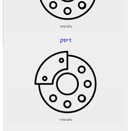
בלם קדמי
דיסק
בלם אחורי