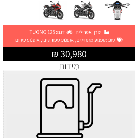
יצרן:
אפריליה
דגם: TUONO 125
סוג:
אופנוע מתחילים
,
אופנוע ספורטיבי
,
אופנוע עירום
30,980 ₪
מידות