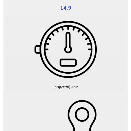
14.9
מומנט (סל"ד/קג"מ)