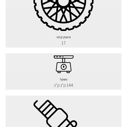
חישוק קדמי
17
משקל
144 ק"ג ק"ג