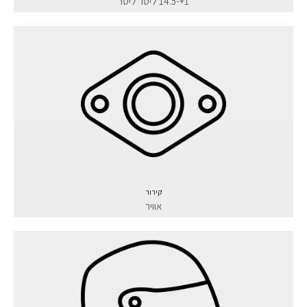
1+-14.5 ליטר ליטר
קירור
אוויר