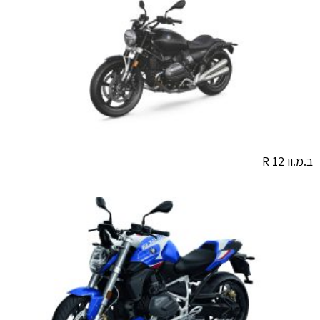
ב.מ.וו R 12