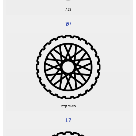
ABS
יש
חישוק קדמי
17