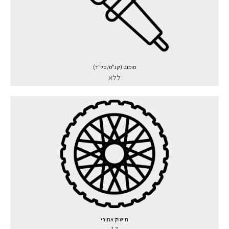
מומנט (קג"מ/סל"ד)
ללא
חישוק אחורי