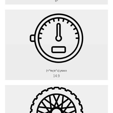
יש
הספק (כ"ס/סל"ד)
14.9