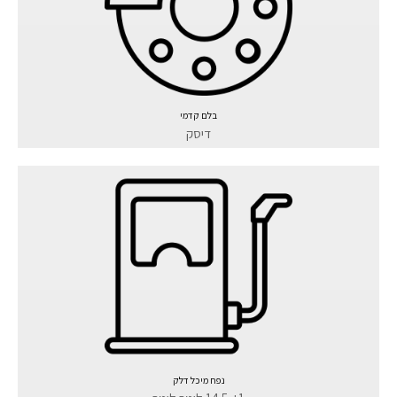
בלם קדמי
דיסק
נפח מיכל דלק