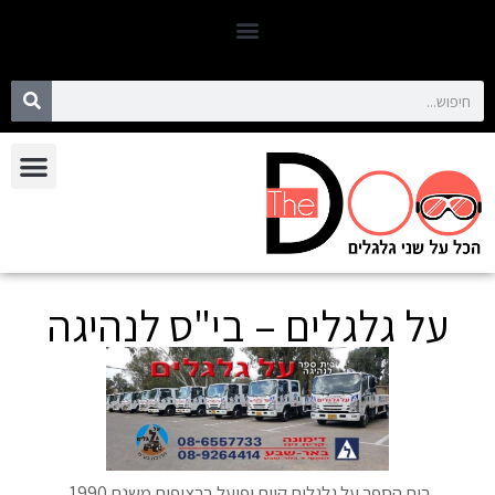
אופנועים וקטנועים יד 2
על גלגלים – בי"ס לנהיגה
בית הספר על גלגלים קיים ופועל ברציפות משנת 1990.