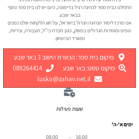
התחלנו כבית ספר לנהיגה רגיל בדימונה, כיום יש לנו בית ספר נוסף
בבאר שבע.
אנו מרכז לימוד הנהיגה הגדול בישראל, על חוג הלקחות שלנו נמנים
גופים ומוסדות הגדולים במשק, כגון: חברת כי"ל, תעבורה, עיריות,
ומשרד הביטחון.
מיקום בית ספר: הכשרת הישוב 3 באר שבע
מיקום טסט: באר שבע
089264414
luskir@zahav.net.il
שעות פעילות
ימים א'-ה'
08:00
-
16:00