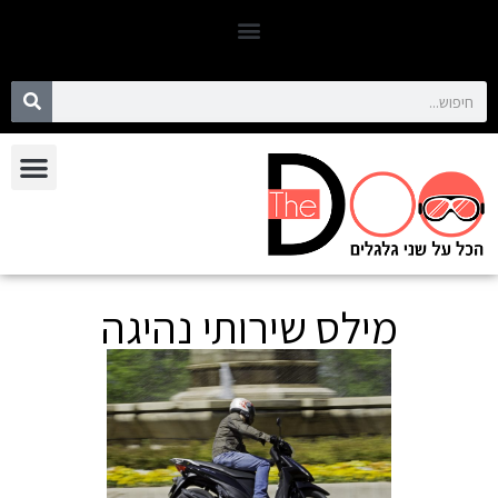
אופנועים וקטנועים יד 2
מילס שירותי נהיגה