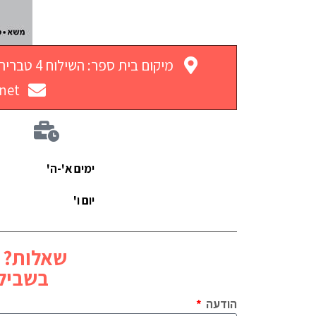
מיקום בית ספר: השילוח 4 טבריה
net
ימים א'-ה'
יום ו'
שאלות? 
בשביל 
הודעה