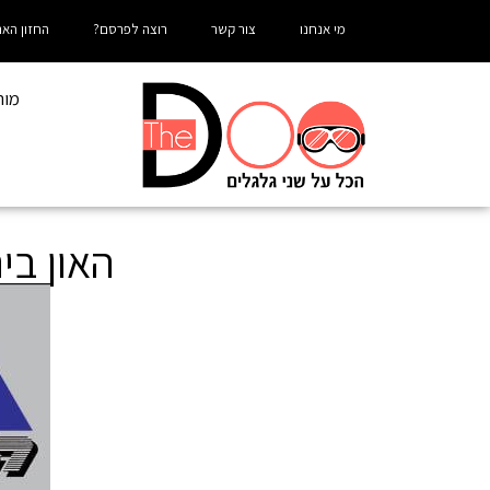
מי אנחנו
צור קשר
רוצה לפרסם?
החזון האר
מור
האון בי