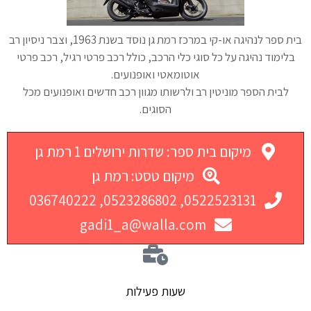
בית ספר לנהיגה או-קי במרכז רמת גן נוסד בשנת 1963, וצבר ניסיון רב
בלימוד נהיגה על כל סוגי כלי הרכב, כולל רכב פרטי רגיל, רכב פרטי
אוטומאטי ואופנועים.
לבית הספר מוניטין רב ולרשותו מגוון רכב חדשים ואופנועים מכל
הסוגים.
מיקום בית ספר: שדרות ירושלים 1 רמת גן
מיקום טסט: רמת גן
0522523131, 0523286802, 036740222
gadi1_a@walla.com
שעות פעילות