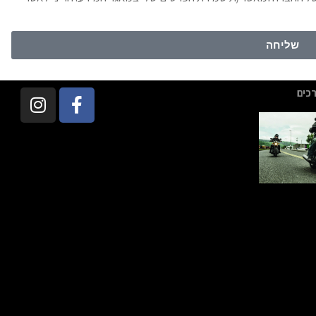
שליחה
כים