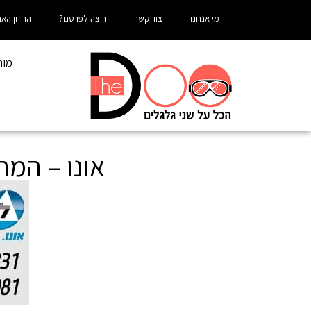
מי אנחנו
צור קשר
רוצה לפרסם?
החזון האר
מור
אונו – המר